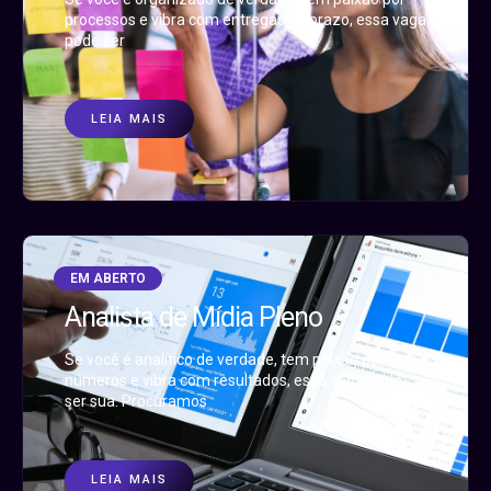
processos e vibra com entregas no prazo, essa vaga
pode ser
LEIA MAIS
EM ABERTO
Analista de Mídia Pleno
Se você é analítico de verdade, tem paixão por
números e vibra com resultados, essa vaga pode
ser sua. Procuramos
LEIA MAIS