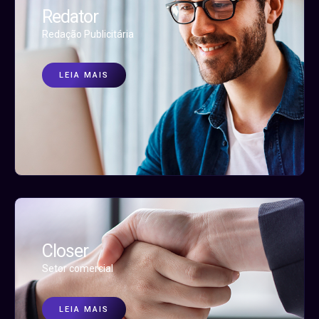
Redator
Redação Publicitária
LEIA MAIS
Closer
Setor comercial
LEIA MAIS