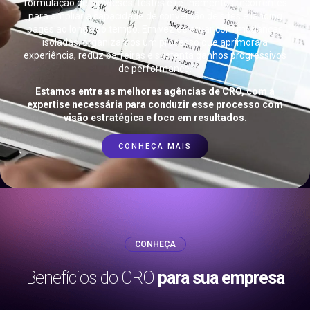
formulação de hipóteses, testes e refinamentos recorrentes
para ampliar a capacidade de conversão de sites e landing
pages ao longo do tempo. Em vez de atuar com mudanças
isoladas, organizamos um processo que aprimora a
experiência, reduz barreiras e sustenta ganhos progressivos
de performance.
Estamos entre as melhores agências de CRO, com a
expertise necessária para conduzir esse processo com
visão estratégica e foco em resultados.
CONHEÇA MAIS
CONHEÇA
Benefícios do CRO
para sua empresa