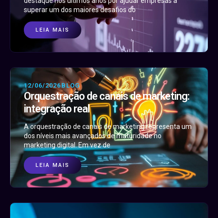
destaque nos últimos anos por ajudar empresas a
superar um dos maiores desafios do
LEIA MAIS
12/06/2026
BLOG
Orquestração de canais de marketing:
integração real
A orquestração de canais de marketing representa um
dos níveis mais avançados de maturidade no
marketing digital. Em vez de
LEIA MAIS