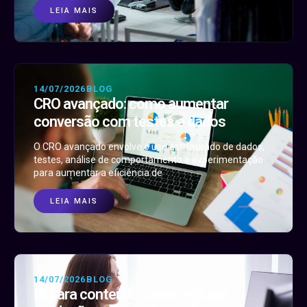
LEIA MAIS
14/07/2026
BLOG
CRO avançado: como aumentar
conversão com testes e dados
O CRO avançado envolve o uso estruturado de dados,
testes, análise de comportamento e experimentação
para aumentar a eficiência de
LEIA MAIS
14/07/2026
BLOG
IA para conteúdo: como escalar