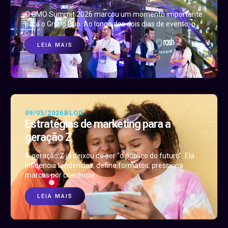
O CMO Summit 2026 marcou um momento importante
para o Grupo Duo. Ao longo dos dois dias de evento, o
LEIA MAIS
09/05/2026
BLOG
Estratégias de marketing para a
geração Z
A geração Z já deixou de ser “o público do futuro”. Ela
influencia tendências, define formatos, pressiona
marcas por coerência
LEIA MAIS