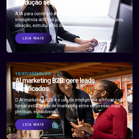
produção sem perder qualidade
A IA para conteúdo é o uso de ferramentas de
inteligência artificial para apoiar etapas como pesquisa,
ideação, estruturação de
LEIA MAIS
13/07/2026
BLOG
AI marketing B2B: gere leads
qualificados
O AI marketing B2B é o uso de inteligência artificial para
tornar estratégias de marketing entre empresas mais
precisas, escaláveis
LEIA MAIS