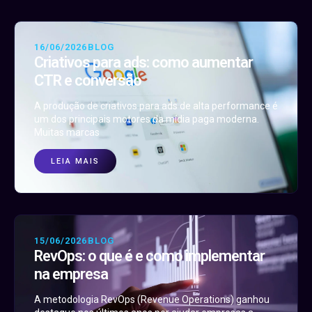
16/06/2026
BLOG
Criativos para ads: como aumentar
CTR e conversão
A produção de criativos para ads de alta performance é
um dos principais motores da mídia paga moderna.
Muitas marcas
LEIA MAIS
15/06/2026
BLOG
RevOps: o que é e como implementar
na empresa
A metodologia RevOps (Revenue Operations) ganhou