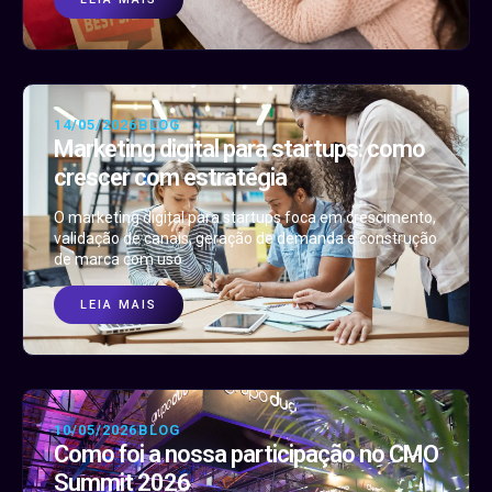
14/05/2026
BLOG
Marketing digital para startups: como
crescer com estratégia
O marketing digital para startups foca em crescimento,
validação de canais, geração de demanda e construção
de marca com uso
LEIA MAIS
10/05/2026
BLOG
Como foi a nossa participação no CMO
Summit 2026