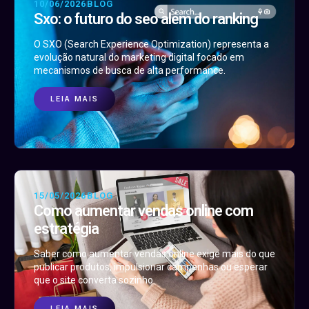
10/06/2026
BLOG
Sxo: o futuro do seo além do ranking
O SXO (Search Experience Optimization) representa a
evolução natural do marketing digital focado em
mecanismos de busca de alta performance.
LEIA MAIS
15/05/2026
BLOG
Como aumentar vendas online com
estratégia
Saber como aumentar vendas online exige mais do que
publicar produtos, impulsionar campanhas ou esperar
que o site converta sozinho.
LEIA MAIS