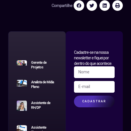
Compartilhe :
Cadastre-se na nossa
newsletter e fiquei por
Gerente de
dentro do que acontece.
Projetos
Analista de Mídia
Pleno
CADASTRAR
Assistente de
RH/DP
Assistente