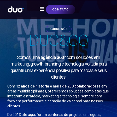
CONTATO
SOBRE NÓS
SOBRE NÓS
DUO&CO
Somos uma
agência 360º
com soluções em
marketing, growth, branding e tecnologia, voltada para
garantir uma experiência positiva para marcas e seus
clientes.
Com
12 anos de história e mais de 250 colaboradores
em
áreas multidisciplinares, oferecemos soluções completas que
integram estratégia, marketing e tecnologia, sempre com
foco em performance e geração de valor real para nossos
clientes.
De 2013 até aqui, foram centenas de projetos entregues,