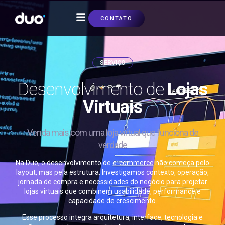
CONTATO
SOBRE NÓS
SERVIÇO
Desenvolvimento de
Lojas
Virtuais
Venda mais com uma loja virtual que funciona de
verdade
Na Duo, o desenvolvimento de e-commerce não começa pelo
layout, mas pela estrutura. Investigamos contexto, operação,
jornada de compra e necessidades do negócio para projetar
lojas virtuais que combinem usabilidade, performance e
capacidade de crescimento.
Esse processo integra arquitetura, interface, tecnologia e