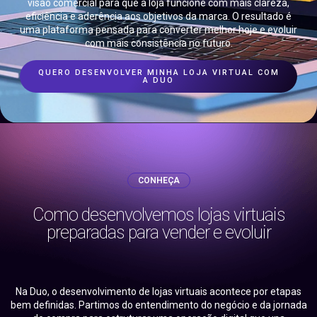
visão comercial para que a loja funcione com mais clareza,
eficiência e aderência aos objetivos da marca. O resultado é
uma plataforma pensada para converter melhor hoje e evoluir
com mais consistência no futuro.
QUERO DESENVOLVER MINHA LOJA VIRTUAL COM
A DUO
CONHEÇA
Como desenvolvemos lojas virtuais
preparadas para vender e evoluir
Na Duo, o desenvolvimento de lojas virtuais acontece por etapas
bem definidas. Partimos do entendimento do negócio e da jornada