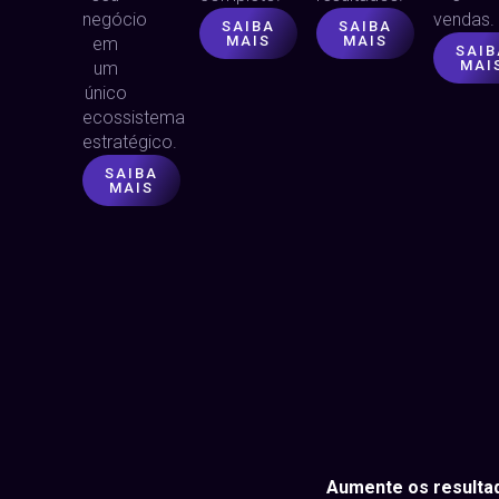
negócio
vendas.
SAIBA
SAIBA
MAIS
MAIS
em
SAIB
MAI
um
único
ecossistema
estratégico.
SAIBA
MAIS
Aumente os resultad