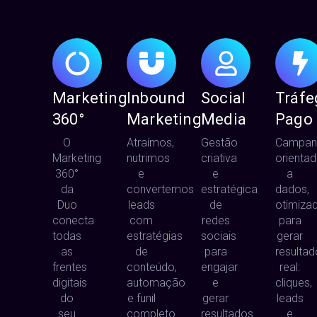
Marketing
Inbound
Social
Tráfe
360°
Marketing
Media
Pago
O
Atraímos,
Gestão
Campan
Marketing
nutrimos
criativa
orienta
360°
e
e
a
da
convertemos
estratégica
dados,
Duo
leads
de
otimiza
conecta
com
redes
para
todas
estratégias
sociais
gerar
as
de
para
resultad
frentes
conteúdo,
engajar
real:
digitais
automação
e
cliques,
do
e funil
gerar
leads
seu
completo.
resultados.
e