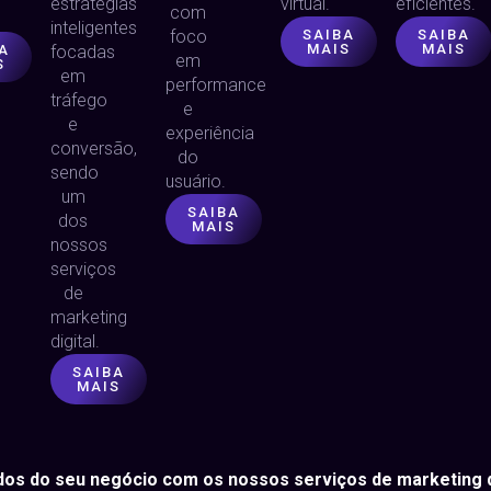
estratégias
virtual.
eficientes.
com
inteligentes
foco
SAIBA
SAIBA
MAIS
MAIS
A
focadas
em
S
em
performance
tráfego
e
e
experiência
conversão,
do
sendo
usuário.
um
SAIBA
dos
MAIS
nossos
serviços
de
marketing
digital.
SAIBA
MAIS
os do seu negócio com os nossos serviços de marketing di