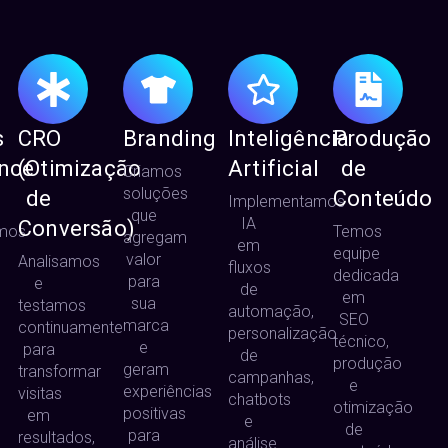
s
CRO
Branding
Inteligência
Produção
ence
(Otimização
Artificial
de
Criamos
soluções
de
Conteúdo
Implementamos
que
IA
Conversão)
mos
Temos
agregam
em
equipe
valor
Analisamos
fluxos
dedicada
para
e
de
em
sua
testamos
automação,
SEO
marca
continuamente
personalização
técnico,
e
para
de
produção
geram
transformar
campanhas,
e
experiências
visitas
chatbots
otimização
positivas
em
e
de
para
resultados,
análise