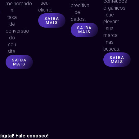
conteúdos
seu
melhorando
preditiva
orgânicos
cliente.
a
de
que
taxa
SAIBA
dados.
elevam
MAIS
de
SAIBA
sua
conversão
MAIS
marca
do
nas
seu
buscas.
site.
SAIBA
SAIBA
MAIS
MAIS
gital! Fale conosco!