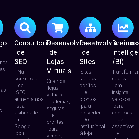
go
Consultoria
Desenvolvimento
Desenvolvimento
Busines
de
de
de
Intellig
SEO
Lojas
Sites
(BI)
has
das
Virtuais
Na
Sites
Transforma
consultoria
rápidos,
dados
Criamos
de
bonitos
em
lojas
das
SEO
e
insights
virtuais
aumentamos
prontos
valiosos
modernas,
sua
para
para
seguras
o
visibilidade
converter.
decisões
e
no
Do
mais
prontas
Google
institucional
assertivas
para
com
à loja
e
vender,