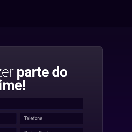
zer
parte do
ime!