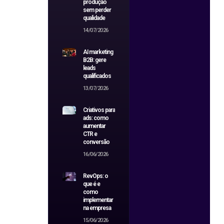
produção
sem perder
qualidade
14/07/2026
AI marketing
B2B: gere
leads
qualificados
13/07/2026
Criativos para
ads: como
aumentar
CTR e
conversão
16/06/2026
RevOps: o
que é e
como
implementar
na empresa
15/06/2026