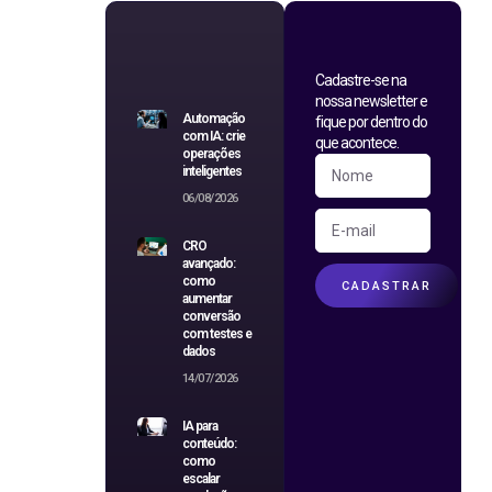
Cadastre-se na
nossa newsletter e
Automação
fique por dentro do
com IA: crie
que acontece.
operações
inteligentes
06/08/2026
CRO
avançado:
como
CADASTRAR
aumentar
conversão
com testes e
dados
14/07/2026
IA para
conteúdo:
como
escalar