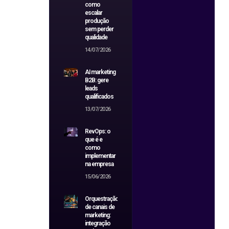
como
escalar
produção
sem perder
qualidade
14/07/2026
AI marketing
B2B: gere
leads
qualificados
13/07/2026
RevOps: o
que é e
como
implementar
na empresa
15/06/2026
Orquestração
de canais de
marketing:
integração