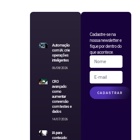
Cadastre-se na
nossa newsletter e
Automação
fique por dentro do
com IA: crie
que acontece.
operações
inteligentes
06/08/2026
CRO
avançado:
como
CADASTRAR
aumentar
conversão
com testes e
dados
14/07/2026
IA para
conteúdo: