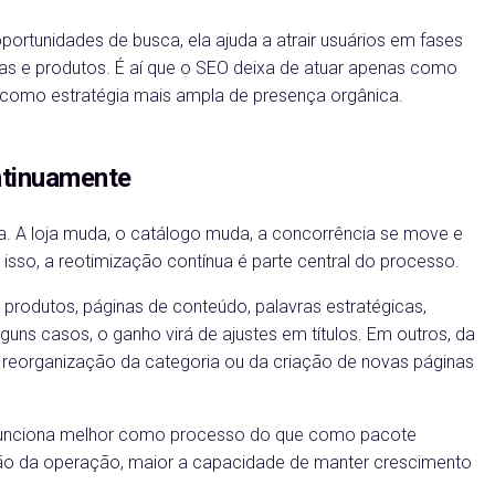
ortunidades de busca, ela ajuda a atrair usuários em fases
ias e produtos. É aí que o SEO deixa de atuar apenas como
r como estratégia mais ampla de presença orgânica.
ntinuamente
. A loja muda, o catálogo muda, a concorrência se move e
so, a reotimização contínua é parte central do processo.
rodutos, páginas de conteúdo, palavras estratégicas,
uns casos, o ganho virá de ajustes em títulos. Em outros, da
a reorganização da categoria ou da criação de novas páginas
 funciona melhor como processo do que como pacote
ução da operação, maior a capacidade de manter crescimento