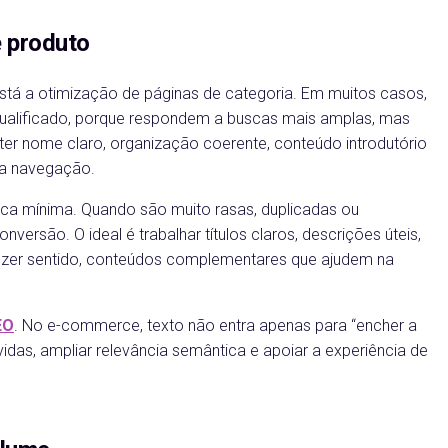
e produto
tá a otimização de páginas de categoria. Em muitos casos,
qualificado, porque respondem a buscas mais amplas, mas
ter nome claro, organização coerente, conteúdo introdutório
na navegação.
nica mínima. Quando são muito rasas, duplicadas ou
ersão. O ideal é trabalhar títulos claros, descrições úteis,
 fizer sentido, conteúdos complementares que ajudem na
EO
. No e-commerce, texto não entra apenas para “encher a
idas, ampliar relevância semântica e apoiar a experiência de