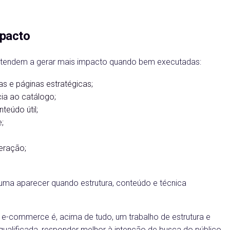
mpacto
tendem a gerar mais impacto quando bem executadas:
as e páginas estratégicas;
ia ao catálogo;
teúdo útil;
;
eração;
uma aparecer quando estrutura, conteúdo e técnica
e-commerce é, acima de tudo, um trabalho de estrutura e
de qualificada, responder melhor à intenção de busca do público