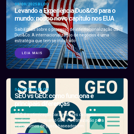
09/09/2025
BLOG
Levando a Experiência Duo&Co para o
mundo: nosso novo capítulo nos EUA
Saiba mais sobre o processo de internacionalização da
Duo&Co. A internacionalização de negócios é uma
estratégia que tem se mostrado
LEIA MAIS
04/09/2025
BLOG
SEO vs GEO: como funciona e
principais diferenças
SEO é a otimização para motores de busca
tradicionais, enquanto GEO é a otimização para
mecanismos de busca baseados em