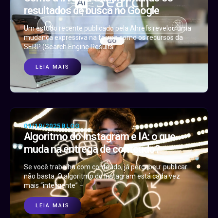
resultados de busca no Google
Um estudo recente publicado pela Ahrefs revelou uma
mudança expressiva na forma como os recursos da
SERP (Search Engine Results
LEIA MAIS
09/10/2025
BLOG
Algoritmo do Instagram e IA: o que
muda na entrega de conteúdo?
Se você trabalha com conteúdo, já percebeu: publicar
não basta. O algoritmo do Instagram está cada vez
mais “inteligente” –
LEIA MAIS