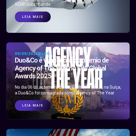
SERP, substituindo
LEIA MAIS
09/09/2025
BLOG
Duo&Co é vencedora do prêmio de
Agency of The Year no EWI Global
Awards 2025
No dia 06 de setembro de 2025, em Montreux, na Suíça,
a Duo&Co foi consagrada como Agency of The Year
LEIA MAIS