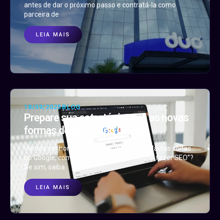
antes de dar o próximo passo e contratá-la como
parceira de
LEIA MAIS
18/09/2025
BLOG
Prepare sua estratégia para as novas
formas de buscar no Google
Vamos ser honestos: você ainda digita palavras soltas
no Google, como “padaria perto” ou “como fazer SEO”?
Se sim, saiba
LEIA MAIS