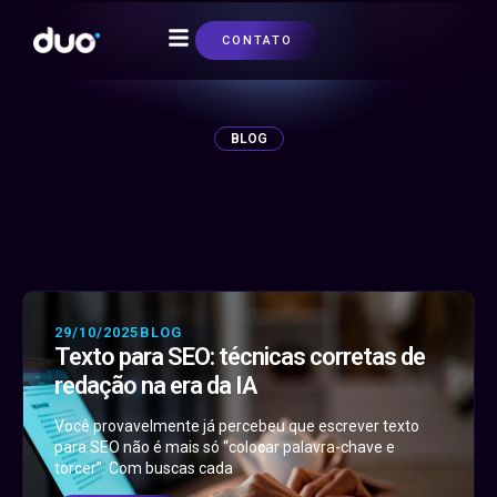
CONTATO
SOBRE NÓS
BLOG
29/10/2025
BLOG
Texto para SEO: técnicas corretas de
redação na era da IA
Você provavelmente já percebeu que escrever texto
para SEO não é mais só “colocar palavra-chave e
torcer”. Com buscas cada