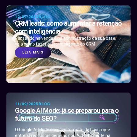
12/09/2025
BLOG
CRM leads: como aumentar a retenção
com inteligência
Pensando na venda e na administração da sua base,
veja como fazer o uso inteligente do CRM
LEIA MAIS
11/09/2025
BLOG
Google AI Mode: já se preparou para o
futuro do SEO?
O Google AI Mode é o novo formato de busca que
entrega respostas geradas por IA diretamente na