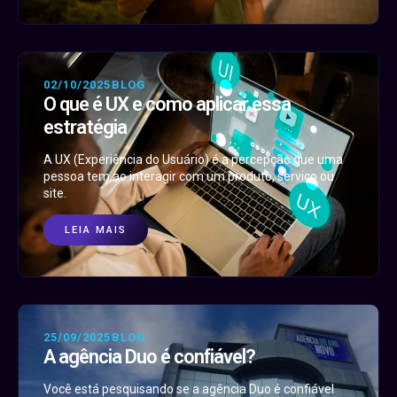
02/10/2025
BLOG
O que é UX e como aplicar essa
estratégia
A UX (Experiência do Usuário) é a percepção que uma
pessoa tem ao interagir com um produto, serviço ou
site.
LEIA MAIS
25/09/2025
BLOG
A agência Duo é confiável?
Você está pesquisando se a agência Duo é confiável