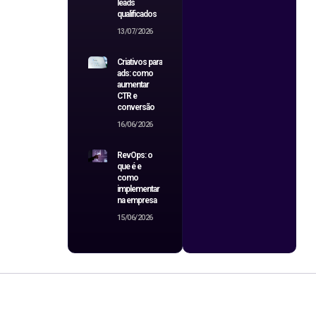
leads
qualificados
13/07/2026
Criativos para
ads: como
aumentar
CTR e
conversão
16/06/2026
RevOps: o
que é e
como
implementar
na empresa
15/06/2026