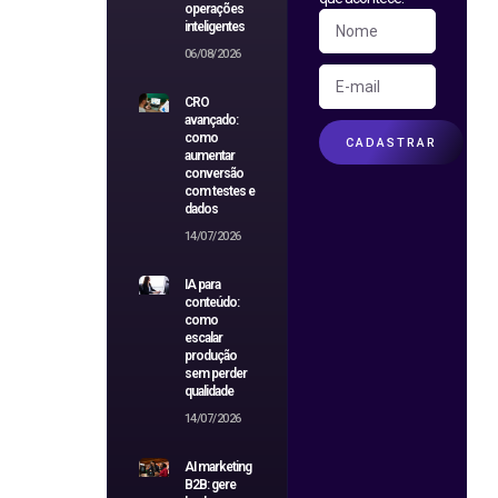
operações
inteligentes
06/08/2026
CRO
avançado:
como
CADASTRAR
aumentar
conversão
com testes e
dados
14/07/2026
IA para
conteúdo:
como
escalar
produção
sem perder
qualidade
14/07/2026
AI marketing
B2B: gere