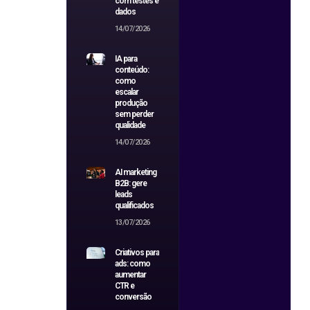
com testes e
dados
14/07/2026
IA para
conteúdo:
como
escalar
produção
sem perder
qualidade
14/07/2026
AI marketing
B2B: gere
leads
qualificados
13/07/2026
Criativos para
ads: como
aumentar
CTR e
conversão