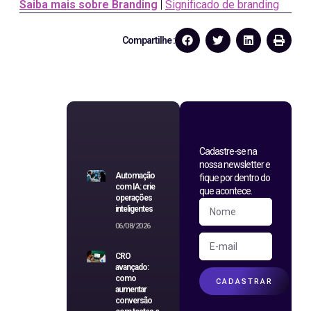
Saiba mais sobre Branding
|
Significado de branding
Compartilhe :
Cadastre-se na
nossa newsletter e
Automação
fique por dentro do
com IA: crie
que acontece.
operações
inteligentes
06/08/2026
CRO
avançado:
como
CADASTRAR
aumentar
conversão