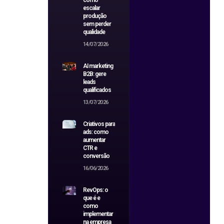
como
escalar
produção
sem perder
qualidade
14/07/2026
AI marketing
B2B: gere
leads
qualificados
13/07/2026
Criativos para
ads: como
aumentar
CTR e
conversão
16/06/2026
RevOps: o
que é e
como
implementar
na empresa