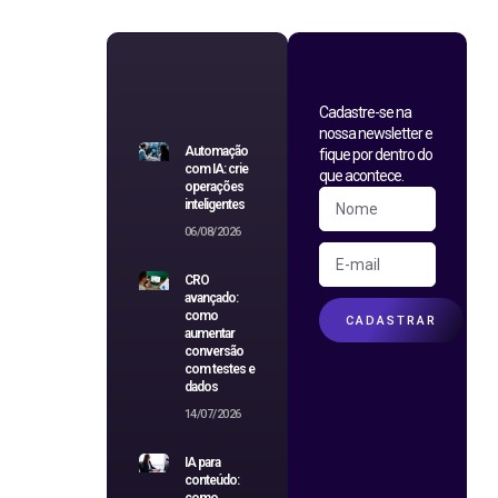
Cadastre-se na
nossa newsletter e
Automação
fique por dentro do
com IA: crie
que acontece.
operações
inteligentes
06/08/2026
CRO
avançado:
como
CADASTRAR
aumentar
conversão
com testes e
dados
14/07/2026
IA para
conteúdo: