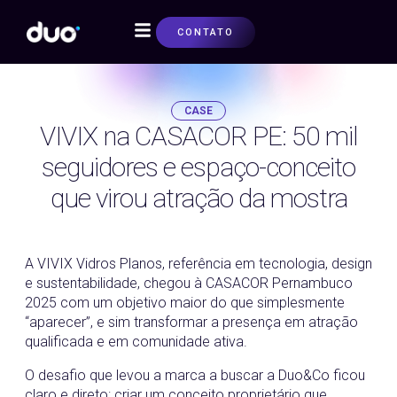
CONTATO
SOBRE NÓS
CASE
VIVIX na CASACOR PE: 50 mil
seguidores e espaço-conceito
que virou atração da mostra
19/12/2025
A VIVIX Vidros Planos, referência em tecnologia, design
e sustentabilidade, chegou à CASACOR Pernambuco
2025 com um objetivo maior do que simplesmente
“aparecer”, e sim transformar a presença em atração
qualificada e em comunidade ativa.
O desafio que levou a marca a buscar a Duo&Co ficou
claro e direto: criar um conceito proprietário que