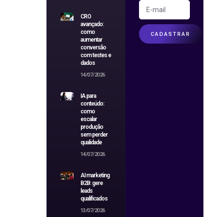
CRO
avançado:
como
CADASTRAR
aumentar
conversão
com testes e
dados
14/07/2026
IA para
conteúdo:
como
escalar
produção
sem perder
qualidade
14/07/2026
AI marketing
B2B: gere
leads
qualificados
13/07/2026