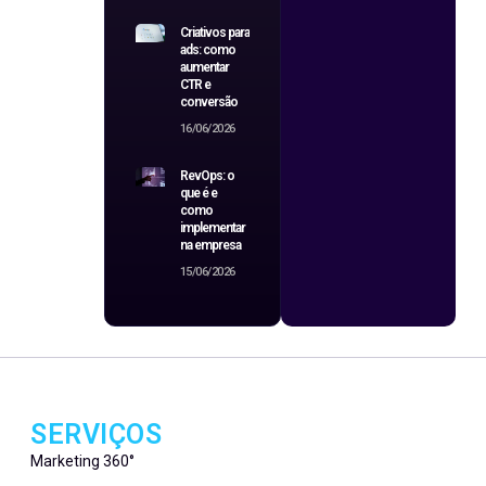
Criativos para
ads: como
aumentar
CTR e
conversão
16/06/2026
RevOps: o
que é e
como
implementar
na empresa
15/06/2026
SERVIÇOS
Marketing 360°