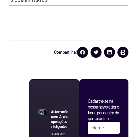
0
COMENTÁRIOS
Compartilhe :
Cadastre-se na
nossa newsletter e
Automação
fique por dentro do
com IA: crie
que acontece.
operações
inteligentes
06/08/2026