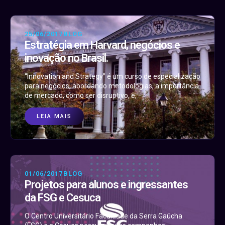
25/06/2017
BLOG
Estratégia em Harvard, negócios e
inovação no Brasil.
“Innovation and Strategy” é um curso de especialização
para negócios, abordando metodologias, a importância
de mercado, como ser disruptivo, e,
LEIA MAIS
01/06/2017
BLOG
Projetos para alunos e ingressantes
da FSG e Cesuca
O Centro Universitário Faculdade da Serra Gaúcha