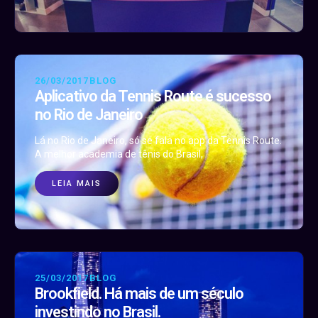
26/03/2017
BLOG
Aplicativo da Tennis Route é sucesso
no Rio de Janeiro
Lá no Rio de Janeiro, só se fala no app da Tennis Route.
A melhor academia de tênis do Brasil,
LEIA MAIS
25/03/2017
BLOG
Brookfield. Há mais de um século
investindo no Brasil.