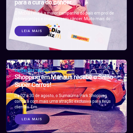
para a cura do câncer.
O McDia Feliz é a maior campanha do país em prol de
adolescentes e crianças com câncer. Muito mais do
LEIA MAIS
14/08/2017
BLOG
Shopping em Manaus recebe o Salão
Super Carros!
De 02 a 30 de agosto, o Sumaúma Park Shopping
contará com mais uma atração exclusiva para seus
clientes. Em
LEIA MAIS