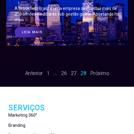
A Brookfield Brasil é uma empresa que possui mais de
250 bilhões de dólares sob gestão global. Apostando há
mais
LEIA MAIS
Anterior
1
…
26
27
28
Próximo
SERVIÇOS
Marketing 360°
Branding