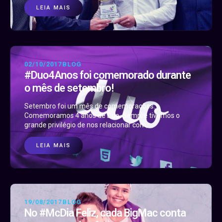
LEIA MAIS
02/10/2017
BLOG
#Duo4Anos foi comemorado durante
o mês de setembro!
Setembro foi um mês de comemorações.
Comemoramos 4 anos de Duo. Sempre tivemos o
grande privilégio de nos relacionar com,
LEIA MAIS
19/08/2017
BLOG
No #McDia Feliz, cada BigMac conta