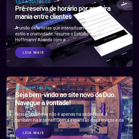
12/04/2017
BLOG
Pré-reserva de horário por app vira
mania entre clientes
A união de artistas que intensificam a beleza com
estilo e criatividade, resume o Estúdio Jefferson
Hoffmann! Aliando com a
LEIA MAIS
27/03/2017
BLOG
Seja bem-vindo ao site novo da Duo.
Navegue à vontade!
Nossa casa nova não é apenas na sede física, é
também na internet! Com a expansão dos serviços e da
LEIA MAIS