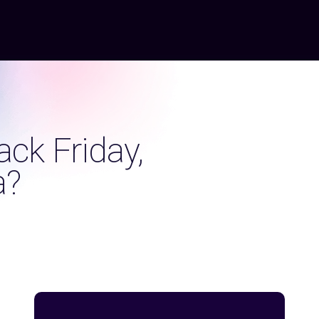
ack Friday,
a?