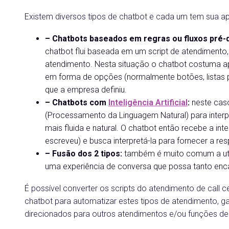
Existem diversos tipos de chatbot e cada um tem sua apl
– Chatbots baseados em regras ou fluxos pré-d
chatbot flui baseada em um script de atendimento
atendimento. Nesta situação o chatbot costuma a
em forma de opções (normalmente botões, listas 
que a empresa definiu.
– Chatbots com
Inteligência Artificial
:
neste caso
(Processamento da Linguagem Natural) para interp
mais fluida e natural. O chatbot então recebe a int
escreveu) e busca interpretá-la para fornecer a res
– Fusão dos 2 tipos:
também é muito comum a util
uma experiência de conversa que possa tanto enca
É possível converter os scripts do atendimento de call c
chatbot para automatizar estes tipos de atendimento,
direcionados para outros atendimentos e/ou funções d