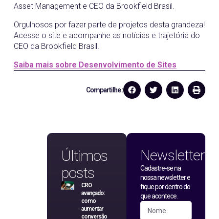
Asset Management e CEO da Brookfield Brasil.
Orgulhosos por fazer parte de projetos desta grandeza!
Acesse o site e acompanhe as notícias e trajetória do
CEO da Brookfield Brasil!
Saiba mais sobre Desenvolvimento de Sites
Compartilhe :
Newsletter
Últimos
posts
Cadastre-se na
nossa newsletter e
CRO
fique por dentro do
avançado:
que acontece.
como
aumentar
conversão