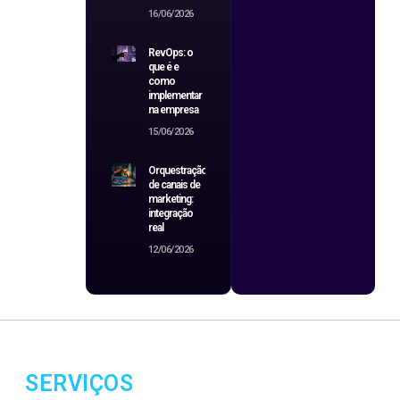
16/06/2026
RevOps: o
que é e
como
implementar
na empresa
15/06/2026
Orquestração
de canais de
marketing:
integração
real
12/06/2026
SERVIÇOS