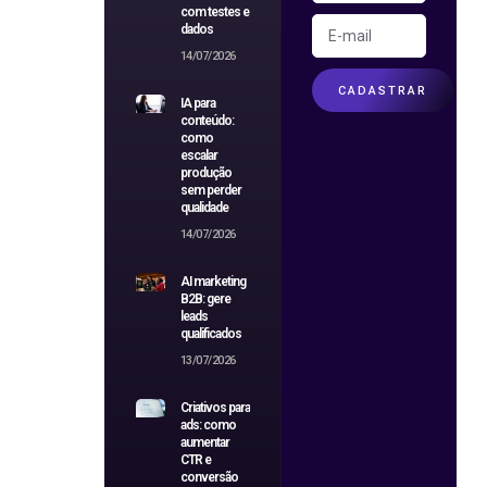
com testes e
dados
14/07/2026
CADASTRAR
IA para
conteúdo:
como
escalar
produção
sem perder
qualidade
14/07/2026
AI marketing
B2B: gere
leads
qualificados
13/07/2026
Criativos para
ads: como
aumentar
CTR e
conversão