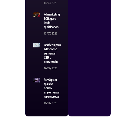
14/07/2026
AI marketing
B2B: gere
leads
qualificados
13/07/2026
Criativos para
ads: como
aumentar
CTR e
conversão
16/06/2026
RevOps: o
que é e
como
implementar
na empresa
15/06/2026