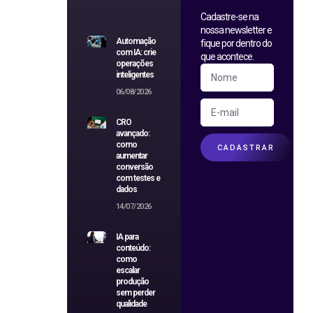
Cadastre-se na
nossa newsletter e
Automação
fique por dentro do
com IA: crie
que acontece.
operações
inteligentes
06/08/2026
CRO
avançado:
como
CADASTRAR
aumentar
conversão
com testes e
dados
14/07/2026
IA para
conteúdo:
como
escalar
produção
sem perder
qualidade