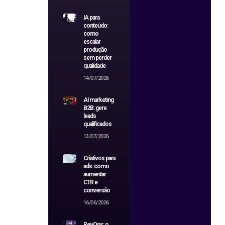
IA para
conteúdo:
como
escalar
produção
sem perder
qualidade
14/07/2026
AI marketing
B2B: gere
leads
qualificados
13/07/2026
Criativos para
ads: como
aumentar
CTR e
conversão
16/06/2026
RevOps: o