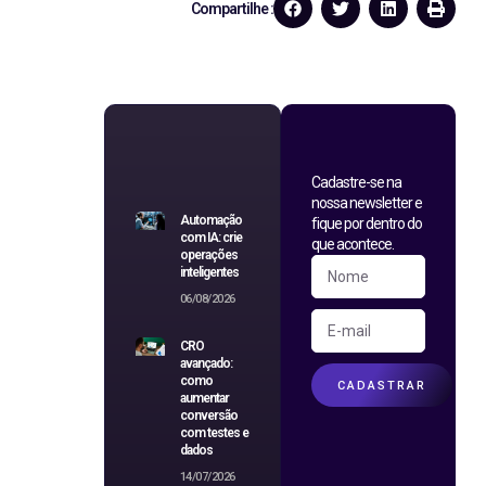
Compartilhe :
Cadastre-se na
nossa newsletter e
Automação
fique por dentro do
com IA: crie
que acontece.
operações
inteligentes
06/08/2026
CRO
avançado:
como
CADASTRAR
aumentar
conversão
com testes e
dados
14/07/2026