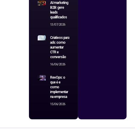
AI marketing
B2B: gere
leads
qualificados
13/07/2026
Criativos para
ads: como
aumentar
CTR e
conversão
16/06/2026
RevOps: o
que é e
como
implementar
na empresa
15/06/2026