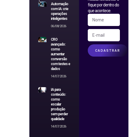
Automação
fique por dentro do
com IA: crie
que acontece.
operações
inteligentes
06/08/2026
CRO
avançado:
como
CADASTRAR
aumentar
conversão
com testes e
dados
14/07/2026
IA para
conteúdo:
como
escalar
produção
sem perder
qualidade
14/07/2026